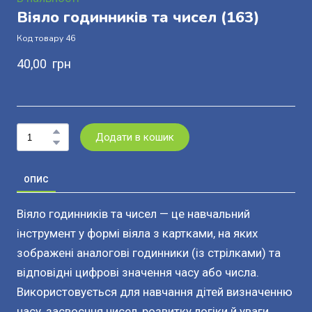
Віяло годинників та чисел
(163)
Код товару 46
40,00  грн
Додати в кошик
ОПИС
Віяло годинників та чисел — це навчальний
інструмент у формі віяла з картками, на яких
зображені аналогові годинники (із стрілками) та
відповідні цифрові значення часу або числа.
Використовується для навчання дітей визначенню
часу, засвоєння чисел, розвитку логіки й уваги.