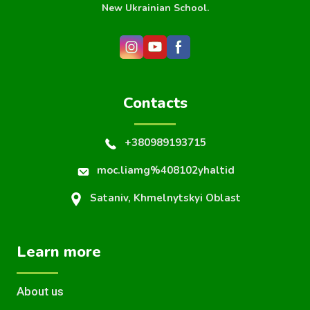
New Ukrainian School.
Contacts
+380989193715
moc.liamg%408102yhaltid
Sataniv, Khmelnytskyi Oblast
Learn more
About us