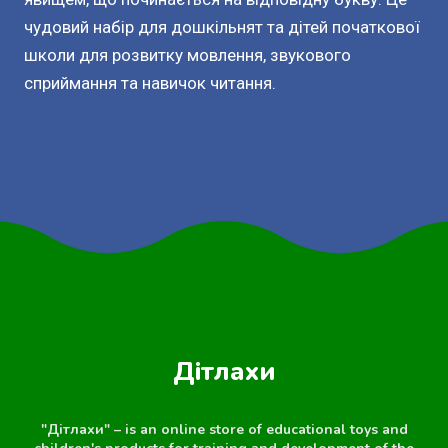
чудовий набір для дошкільнят та дітей початкової
школи для розвитку мовлення, звукового
сприймання та навичок читання.
Дітлахи
"Дітлахи" – is an online store of educational toys and