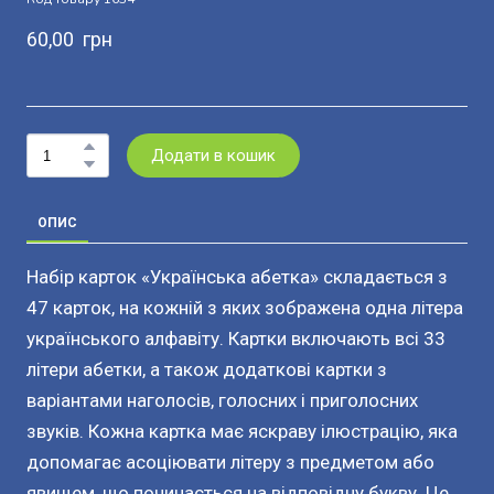
60,00  грн
Додати в кошик
ОПИС
Набір карток «Українська абетка» складається з
47 карток, на кожній з яких зображена одна літера
українського алфавіту. Картки включають всі 33
літери абетки, а також додаткові картки з
варіантами наголосів, голосних і приголосних
звуків. Кожна картка має яскраву ілюстрацію, яка
допомагає асоціювати літеру з предметом або
явищем, що починається на відповідну букву. Це