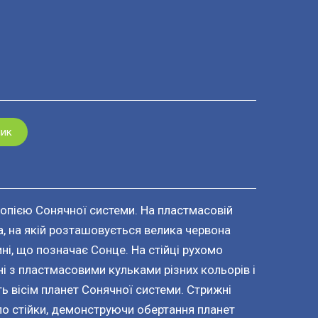
шик
пією Сонячної системи. На пластмасовій
ка, на якій розташовується велика червона
і, що позначає Сонце. На стійці рухомо
ні з пластмасовими кульками різних кольорів і
ть вісім планет Сонячної системи. Стрижні
о стійки, демонструючи обертання планет