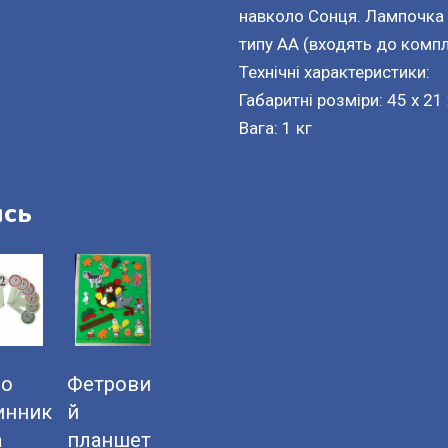
навколо Сонця. Лампочка 
типу АА (входять до компл
Технічні характеристики:
Габаритні розміри: 45 x 21
Вага: 1 кг
ись
ло
Фетрови
инник
й
а
планшет