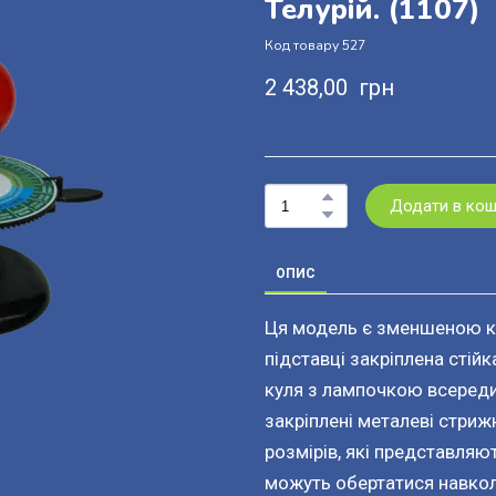
Телурій.
(1107)
Код товару 527
2 438,00  грн
Додати в ко
ОПИС
Ця модель є зменшеною ко
підставці закріплена стій
куля з лампочкою всередин
закріплені металеві стриж
розмірів, які представляю
можуть обертатися навкол