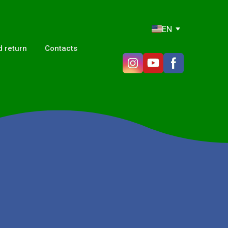
EN
 return
Contacts