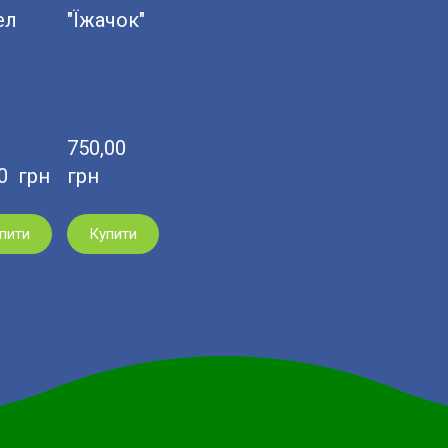
ел
"Їжачок"
750,00  
0  грн
грн
пити
Купити