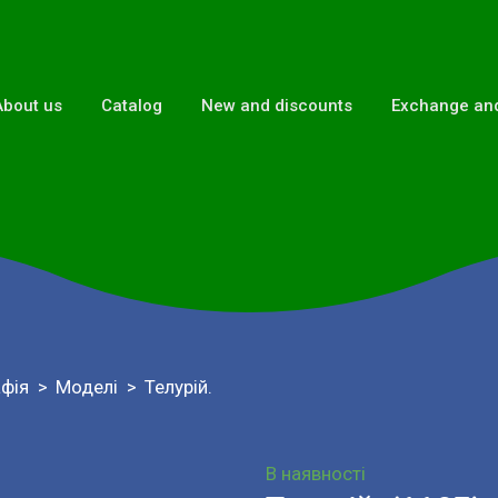
About us
Catalog
New and discounts
Exchange and
афія
Моделі
Телурій.
В наявності