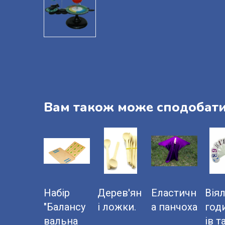
Вам також може сподобат
Набір
Дерев'ян
Еластичн
Вія
"Балансу
і ложки.
а панчоха
год
вальна
ів т