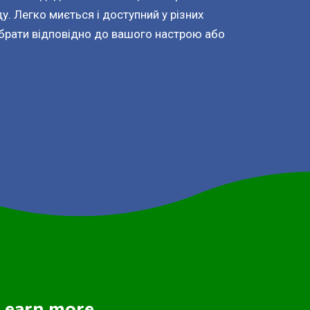
у. Легко миється і доступний у різних
брати відповідно до вашого настрою або
Learn more