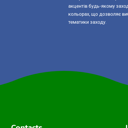
акцентів будь-якому заход
кольорах, що дозволяє ви
тематики заходу.
Contacts