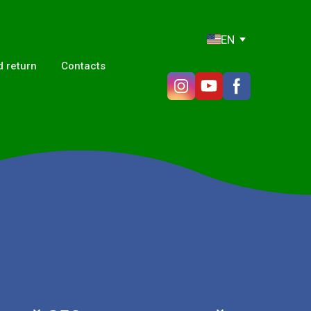
EN
 return
Contacts