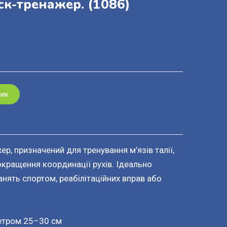
ск-тренажер.
(1086)
шик
р, призначений для тренування м’язів талії,
покращення координації рухів. Ідеально
нять спортом, реабілітаційних вправ або
метром 25–30 см