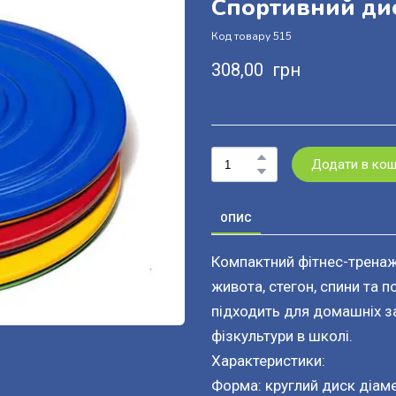
Спортивний ди
Код товару 515
308,00  грн
Додати в ко
ОПИС
Компактний фітнес-тренаже
живота, стегон, спини та 
підходить для домашніх за
фізкультури в школі.
Характеристики:
Форма: круглий диск діа