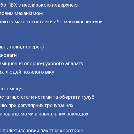
 або ПВХ з неслизькою поверхнею
ртовим механізмом
мають магнітні вставки або масажні виступи
іт, талія, поперек)
вноваги
 зміцнення опорно-рухового апарату
их, людей похилого віку
гато місця
остатньо стати ногами та обертати тулуб
ню при регулярних тренуваннях
прав вдома чи в навчальних закладах
о поліетиленовий пакет із короткою