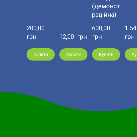
(демонст
раційна)
200,00  
600,00  
1 540
грн
12,00  грн
грн
грн
Купити
Купити
Купити
Ку