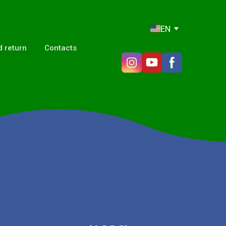
EN
 return
Contacts