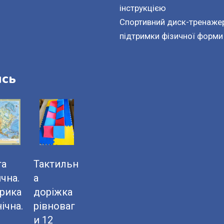
інструкцією
Спортивний диск-тренажер
підтримки фізичної форми
ись
та
Тактильн
чна.
а
рика
доріжка
ічна.
рівноваг
и 12