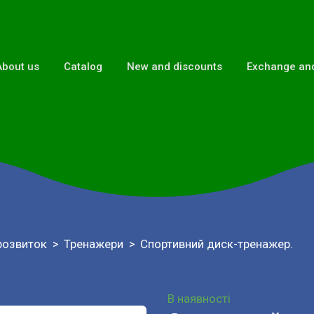
About us
Catalog
New and discounts
Exchange and
розвиток
Тренажери
Спортивний диск-тренажер.
В наявності