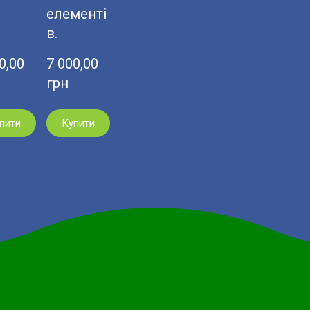
елементі
в.
,00  
7 000,00  
грн
пити
Купити