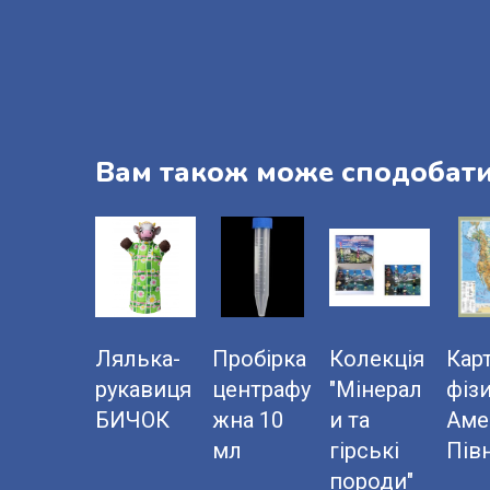
Вам також може сподобат
Лялька-
Пробірка
Колекція
Кар
рукавиця
центрафу
"Мінерал
фізи
БИЧОК
жна 10
и та
Аме
мл
гірські
Півн
породи"