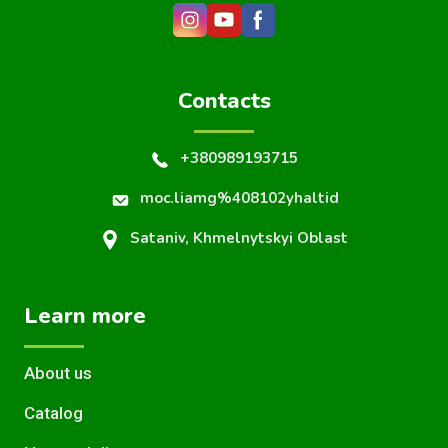
Contacts
+380989193715
moc.liamg%408102yhaltid
Sataniv, Khmelnytskyi Oblast
Learn more
About us
Catalog