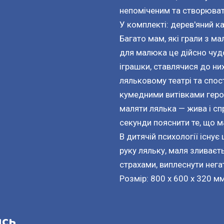
непоміченим та створюват
У комплекті: дерев'яний ка
Багато мам, які грали з м
для малюка це дійсно чуд
іграшки, ставлячися до них
ляльковому театрі та спос
кумедними витівками герої
маляти лялька — жива і сп
секунди пояснити те, що м
В дитячій психології існу
руку ляльку, маля зливаєт
страхами, виплеснути негат
Розмір: 800 x 600 x 320 мм
ись