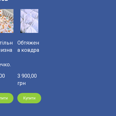
тільн
Обтяжен
лизна
а ковдра
ечко.
0  
3 900,00  
грн
пити
Купити