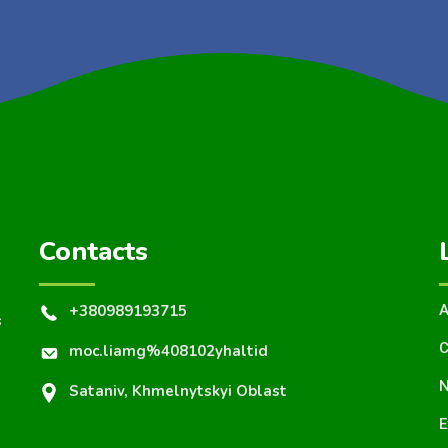
Contacts
+380989193715
A
s
C
moc.liamg%408102yhaltid
N
Sataniv, Khmelnytskyi Oblast
E