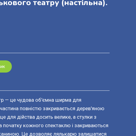
кового театру (настільна).
шик
тр — це чудова об'ємна ширма для
 частина повністю закривається дерев'яною
е для дійства досить велике, а стулки з
на початку кожного спектаклю і закриваються
 тканиною. Це дозволяє лялькарю залишатися