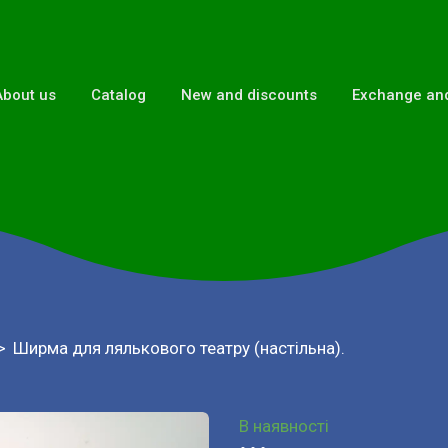
About us
Catalog
New and discounts
Exchange and
Ширма для лялькового театру (настільна).
В наявності