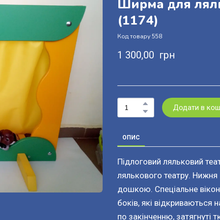
Ширма для ляль
(1174)
Код товару 558
1 300,00  грн
Додати в ко
ОПИС
Підлоговий ляльковий теа
лялькового театру. Нижня
дошкою. Спеціальне віконц
боків, які відкриваються 
по закінченню, затягнуті