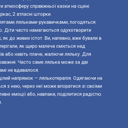
и атмосферу справжньої казки на сцені.
ркас, 2 атласні шторки.
алятами ляльками-рукавичками, погодяться:
о. Діти часто намагаються одухотворити
, як до живих істот. Ви, напевно, вже бували в
терігали, як щиро малеча сміється над
в або навіть плаче, жаліючи ляльку. Для
равжня. Часто саме лялька може за дві
амі не вдавалося.
є цілий напрямок — лялькотерапія. Одягаючи на
ься з нею, через неї може впоратися зі своїми
ивні емоції або, навпаки, поділитися радістю.
.