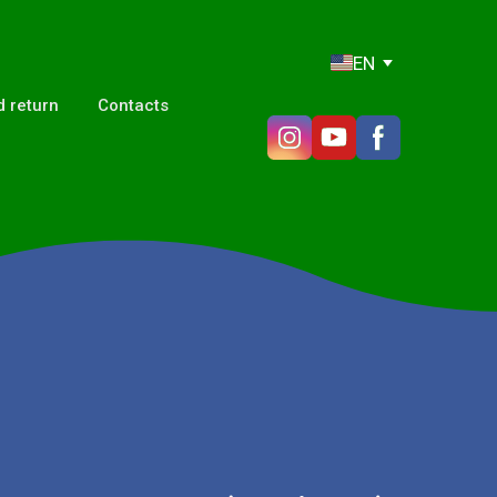
EN
 return
Contacts