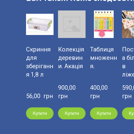
Скриння
Колекція
Таблиця
Пос
для
деревин
множенн
а бі
зберіганн
и. Акація
я.
в
я 1,8 л
ліж
900,00  
400,00  
590,0
56,00  грн
грн
грн
грн
Купити
Купити
Купити
Ку