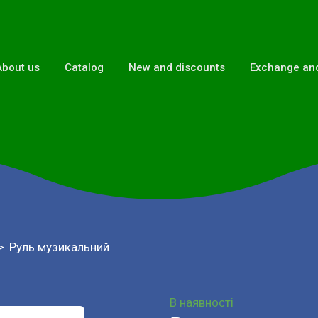
About us
Catalog
New and discounts
Exchange and
Руль музикальний
В наявності