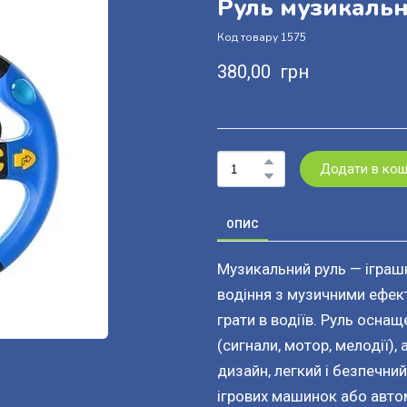
Руль музикаль
Код товару 1575
380,00  грн
Додати в ко
ОПИС
Музикальний руль — іграшк
водіння з музичними ефект
грати в водіїв. Руль оснащ
(сигнали, мотор, мелодії)
дизайн, легкий і безпечни
ігрових машинок або авто