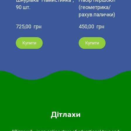
90 шт.
(геометрика/
рахув.палички)
725,00  грн
450,00  грн
Купити
Купити
Дітлахи