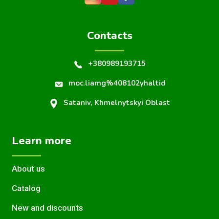
Contacts
+380989193715
moc.liamg%408102yhaltid
Sataniv, Khmelnytskyi Oblast
Learn more
About us
Catalog
New and discounts