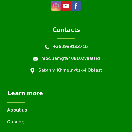
Contacts
+380989193715
moc.liamg%408102yhaltid
Sataniv, Khmelnytskyi Oblast
Learn more
About us
Catalog