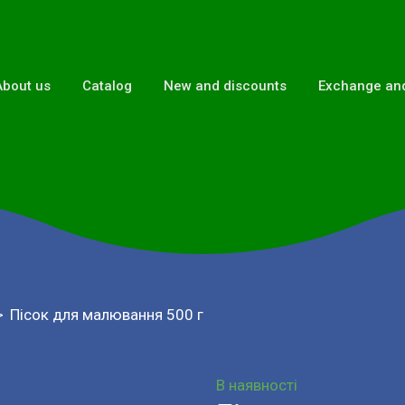
About us
Catalog
New and discounts
Exchange and
Пісок для малювання 500 г
В наявності