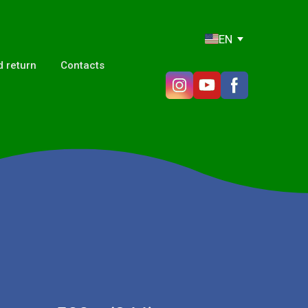
EN
 return
Contacts