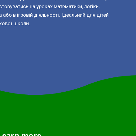
товуватись на уроках математики, логіки,
або в ігровій діяльності. Ідеальний для дітей
кової школи.
Learn more