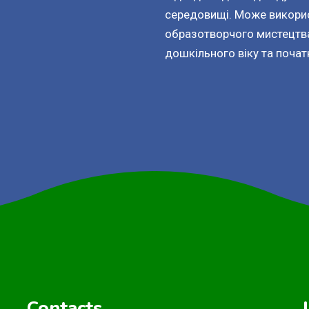
середовищі. Може викорис
образотворчого мистецтва 
дошкільного віку та почат
Contacts