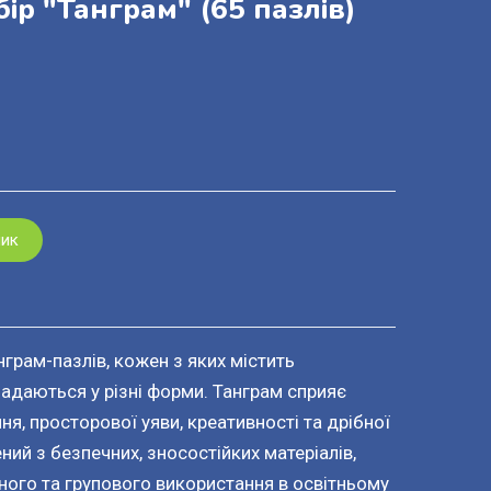
ір "Танграм" (65 пазлів)
шик
нграм-пазлів, кожен з яких містить
ладаються у різні форми. Танграм сприяє
ня, просторової уяви, креативності та дрібної
ний з безпечних, зносостійких матеріалів,
ного та групового використання в освітньому