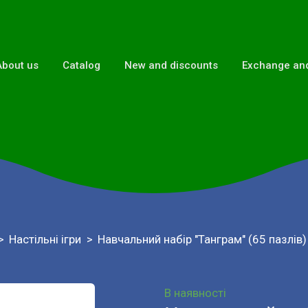
About us
Catalog
New and discounts
Exchange and
Настільні ігри
Навчальний набір "Танграм" (65 пазлів)
В наявності