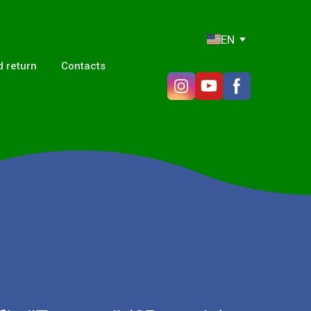
EN
 return
Contacts