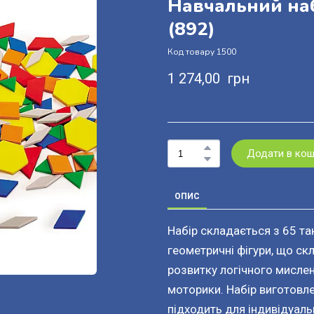
Навчальний наб
(892)
Код товару 1500
1 274,00  грн
Додати в ко
ОПИС
Набір складається з 65 та
геометричні фігури, що ск
розвитку логічного мислен
моторики. Набір виготовле
підходить для індивідуаль