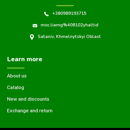
+380989193715
moc.liamg%408102yhaltid
Sataniv, Khmelnytskyi Oblast
Learn more
About us
Catalog
New and discounts
Exchange and return