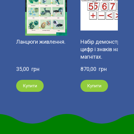
Ланцюги живлення.
Набір демонстраційн
цифр і знаків на
магнітах.
35,00  грн
870,00  грн
Купити
Купити