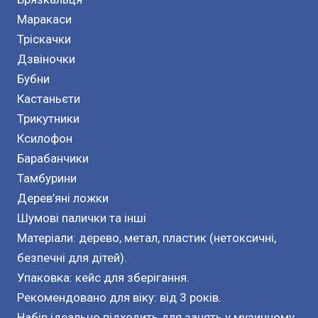
Маракаси
Тріскачки
Дзвіночки
Бубни
Кастаньєти
Трикутники
Ксилофон
Барабанчики
Тамбурини
Дерев’яні ложки
Шумові палички та інші
Матеріали: дерево, метал, пластик (нетоксичні,
безпечні для дітей).
Упаковка: кейс для зберігання.
Рекомендовано для віку: від 3 років.
Набір ідеально підходить для занять у музичному