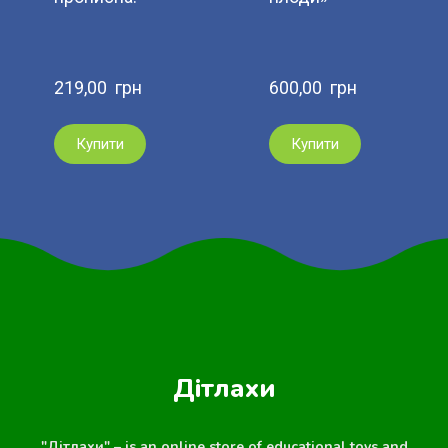
219,00  грн
600,00  грн
Купити
Купити
Дітлахи
"Дітлахи" – is an online store of educational toys and