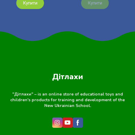
Купити
Купити
Дітлахи
"Дітлахи" – is an online store of educational toys and
children's products for training and development of the
New Ukrainian School.