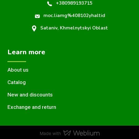
+380989193715
moc.liamg%408102yhaltid
Sataniv, Khmelnytskyi Oblast
Learn more
About us
Catalog
New and discounts
Exchange and return
Made with