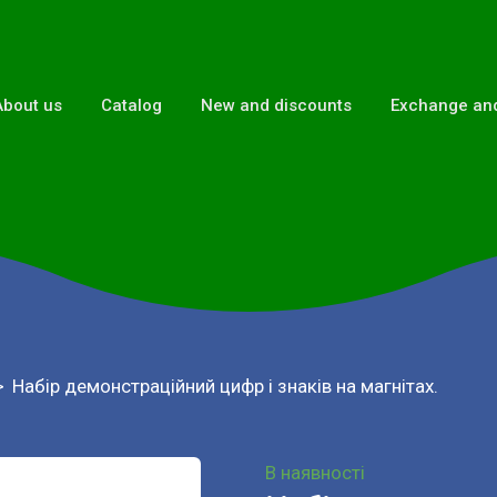
About us
Catalog
New and discounts
Exchange and
Набір демонстраційний цифр і знаків на магнітах.
В наявності