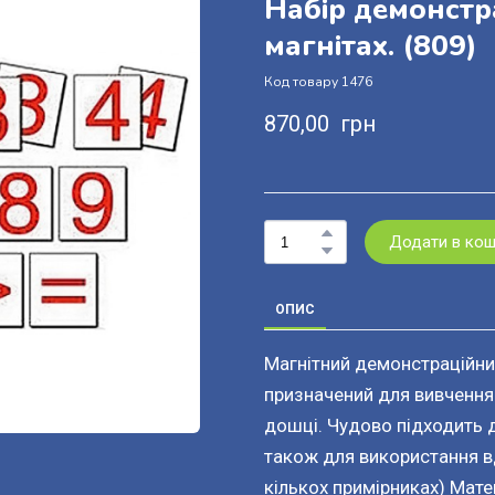
Набір демонстр
магнітах.
(809)
Код товару 1476
870,00  грн
Додати в ко
ОПИС
Магнітний демонстраційний
призначений для вивчення 
дошці. Чудово підходить д
також для використання вд
кількох примірниках) Матема