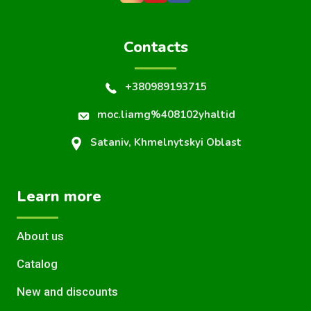
Contacts
+380989193715
moc.liamg%408102yhaltid
Sataniv, Khmelnytskyi Oblast
Learn more
About us
Catalog
New and discounts