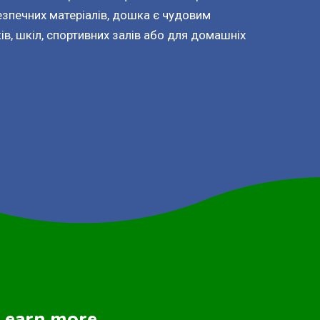
езпечних матеріалів, дошка є чудовим
в, шкіл, спортивних залів або для домашніх
Learn more