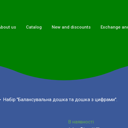
About us
Catalog
New and discounts
Exchange and
Набір "Балансувальна дошка та дошка з цифрами".
В наявності