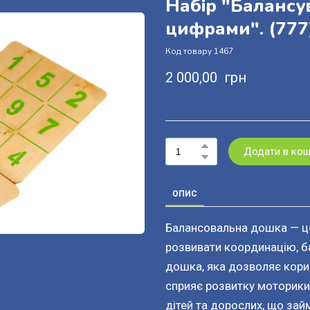
Набір "Балансу
цифрами".
(777
Код товару 1467
2 000,00  грн
Додати в ко
ОПИС
Балансовальна дошка — це
розвивати координацію, ба
дошка, яка дозволяє кори
сприяє розвитку моторики 
дітей та дорослих, що за