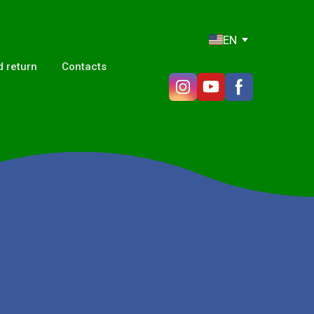
EN
 return
Contacts