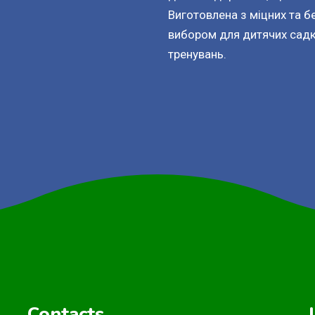
Виготовлена з міцних та б
вибором для дитячих садкі
тренувань.
Contacts