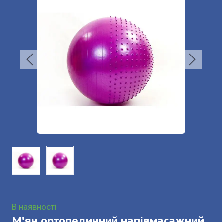
В наявності
М'яч ортопедичний напівмасажний.