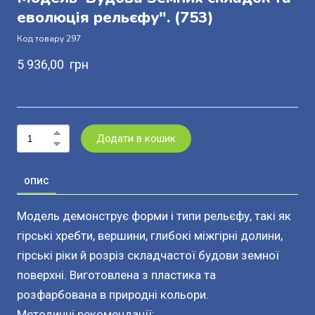
еволюція рельєфу".
(753)
Код товару 297
5 936,00  грн
Додати в кошик
ОПИС
Модель демонструє форми і типи рельєфу, такі як
гірські хребти, вершини, глибокі міжгірні долини,
гірські ріки й розріз складчастої будови земної
поверхні. Виготовлена з пластика та
розфарбована в природні кольори.
Методичні рекомендації: