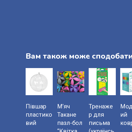
Вам також може сподобат
Півшар
М’яч
Тренаже
Мод
пластико
Такане
р для
ий
вий
пазл-бол
письма
ков
“Квітка
(українсь