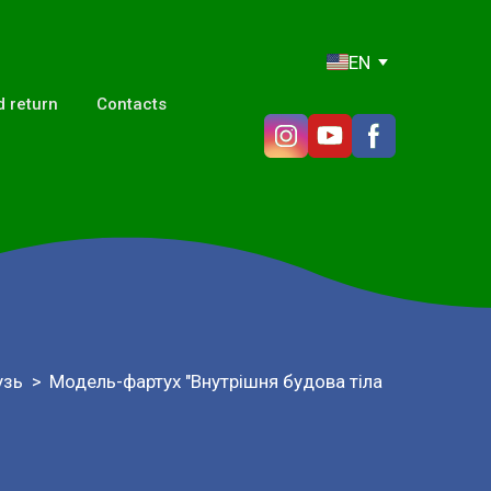
EN
 return
Contacts
узь
Модель-фартух "Внутрішня будова тіла