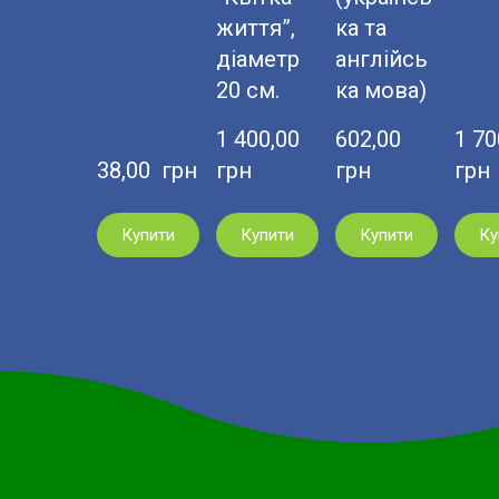
життя”,
ка та
діаметр
англійсь
20 см.
ка мова)
1 400,00  
602,00  
1 700
38,00  грн
грн
грн
грн
Купити
Купити
Купити
Ку