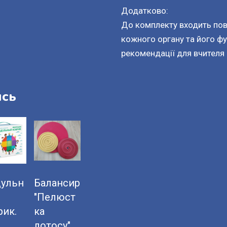
Додатково:
До комплекту входить пов
кожного органу та його ф
рекомендації для вчителя
ись
ульн
Балансир
"Пелюст
рик.
ка
лотосу"