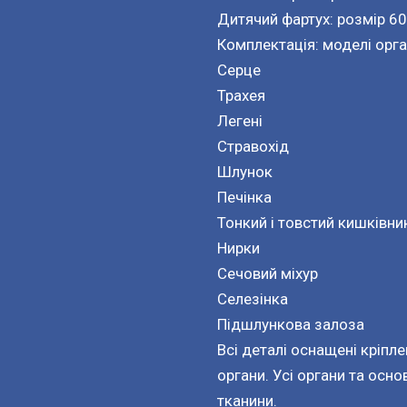
Дитячий фартух: розмір 60
Комплектація: моделі орга
Серце
Трахея
Легені
Стравохід
Шлунок
Печінка
Тонкий і товстий кишківни
Нирки
Сечовий міхур
Селезінка
Підшлункова залоза
Всі деталі оснащені кріпл
органи. Усі органи та осно
тканини.