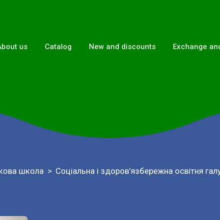
About us
Catalog
New and discounts
Exchange and
кова школа
Соціальна і здоров’язбережна освітня гал