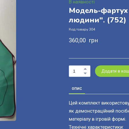
В наявності
Модель-фартух 
людини".
(752)
Код товару 304
360,00  грн
Додати в ко
ОПИС
Цей комплект використову
як демонстраційний посібн
матеріалу в ігровій формі.
Технічні характеристики: