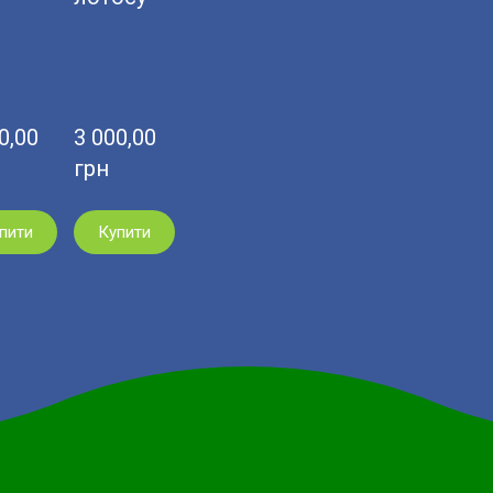
,00  
3 000,00  
грн
пити
Купити