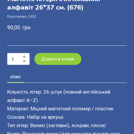
алфавіт 26*37 см.
(676)
Код товару 1431
90,00  грн
Додати в кошик
ОПИС
Кількість літер: 26 штук (повний англійський
алфавіт A–Z)
Матеріал: Міцний магнітний полімер / пластик
Основа: Набір на аркуші
Тип літер: Великі (заглавні), яскраві, плоскі
Колір: Різнокольорові (для кращого візуального