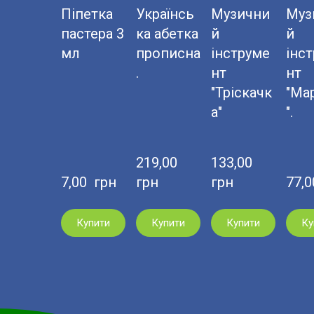
Піпетка
Українсь
Музични
Муз
пастера 3
ка абетка
й
й
мл
прописна
інструме
інс
.
нт
нт
"Тріскачк
"Ма
а"
".
219,00  
133,00  
7,00  грн
грн
грн
77,0
Купити
Купити
Купити
Ку