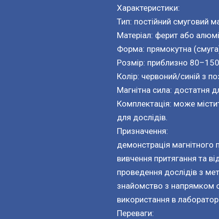
Характеристики:
Тип: постійний смуговий ма
Матеріал: ферит або алюмі
Форма: прямокутна (смуга
Розмір: приблизно 80–15
Колір: червоний/синій з по
Магнітна сила: достатня д
Комплектація: може місти
для дослідів.
Призначення:
демонстрація магнітного п
вивчення притягання та в
проведення дослідів з ме
знайомство з напрямком си
використання в лабораторн
Переваги: