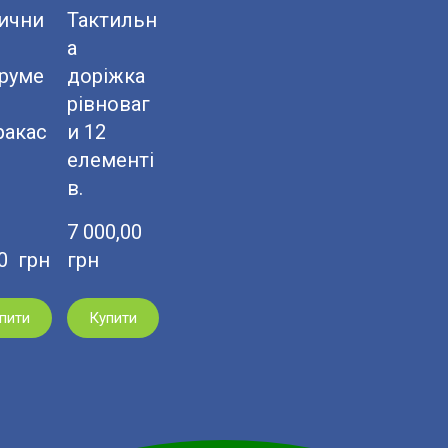
ични
Тактильн
а
труме
доріжка
рівноваг
ракас
и 12
елементі
в.
7 000,00  
0  грн
грн
пити
Купити