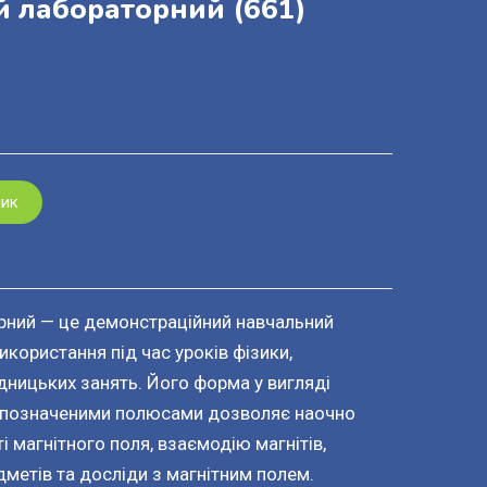
й лабораторний
(661)
шик
рний — це демонстраційний навчальний
икористання під час уроків фізики,
дницьких занять. Його форма у вигляді
о позначеними полюсами дозволяє наочно
 магнітного поля, взаємодію магнітів,
метів та досліди з магнітним полем.