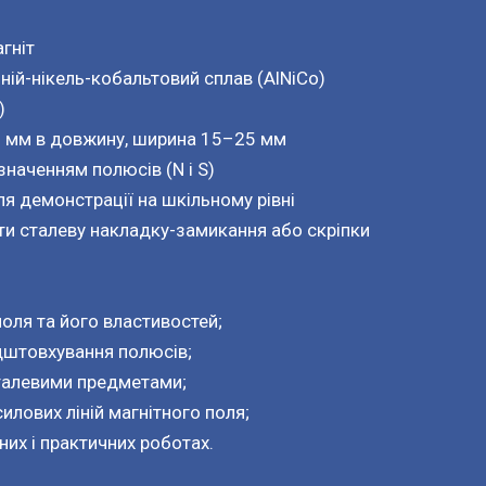
гніт
ній-нікель-кобальтовий сплав (AlNiCo)
)
0 мм в довжину, ширина 15–25 мм
значенням полюсів (N і S)
ля демонстрації на шкільному рівні
ти сталеву накладку-замикання або скріпки
оля та його властивостей;
ідштовхування полюсів;
талевими предметами;
лових ліній магнітного поля;
их і практичних роботах.