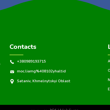
Contacts
+380989193715
A
s
C
moc.liamg%408102yhaltid
N
Sataniv, Khmelnytskyi Oblast
E