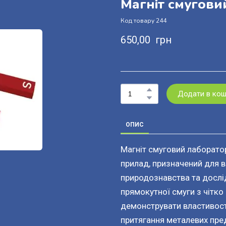
Магніт смугови
Код товару 244
650,00  грн
Додати в ко
ОПИС
Магніт смуговий лаборато
прилад, призначений для в
природознавства та дослі
прямокутної смуги з чітк
демонструвати властивості
притягання металевих пред