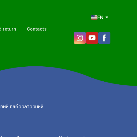
EN
 return
Contacts
овий лабораторний