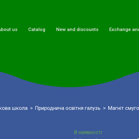
About us
Catalog
New and discounts
Exchange and
кова школа
Природнича освітня галузь
Магніт смуг
В наявності