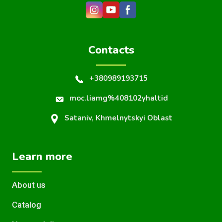
Contacts
+380989193715
moc.liamg%408102yhaltid
Sataniv, Khmelnytskyi Oblast
Learn more
About us
Catalog