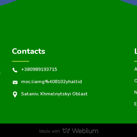
Contacts
+380989193715
A
s
C
moc.liamg%408102yhaltid
N
Sataniv, Khmelnytskyi Oblast
E
Made with