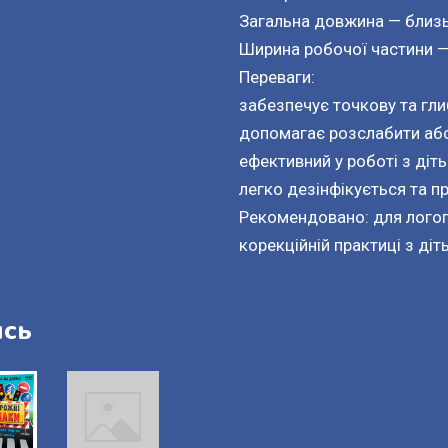
Загальна довжина — близ
Ширина робочої частини —
Переваги:
забезпечує точкову та гл
допомагає розслабити або 
ефективний у роботі з ді
легко дезінфікується та 
Рекомендовано: для логопе
корекційній практиці з ді
ись