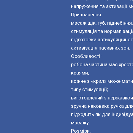
напруження та активації м
Призначення:
масаж щік, губ, піднебіння,
стимуляція та нормалізаці
підготовка артикуляційног
активізація пасивних зон.
Особливості:
робоча частина має хрест
краями;
кожне з «крил» може мати 
типу стимуляції;
виготовлений з нержавіюч
зручна нековзка ручка дл
підходить як для індивіду
масажу.
Розміри: