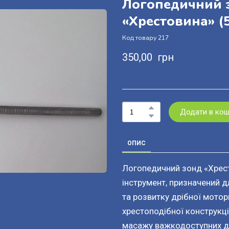
Логопедичний 
«Хрестовина»
(
Код товару 217
350,00  грн
Додати в ко
ОПИС
Логопедичний зонд «Хрес
інструмент, призначений д
та розвитку дрібної мотори
хрестоподібної конструкц
масажу важкодоступних ді