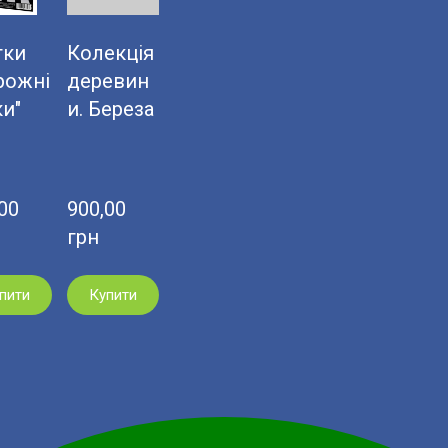
тки
Колекція
рожні
деревин
ки"
и. Береза
0  
900,00  
грн
пити
Купити