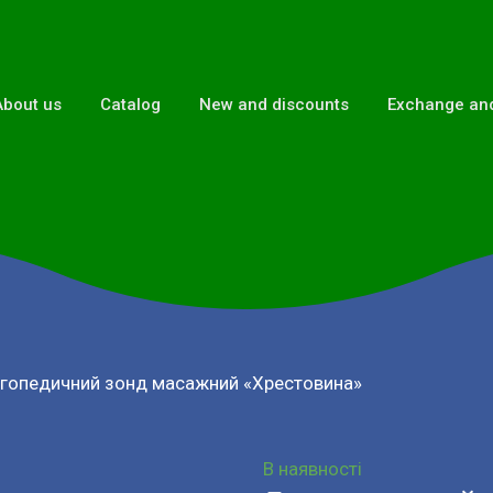
About us
Catalog
New and discounts
Exchange and
гопедичний зонд масажний «Хрестовина»
В наявності