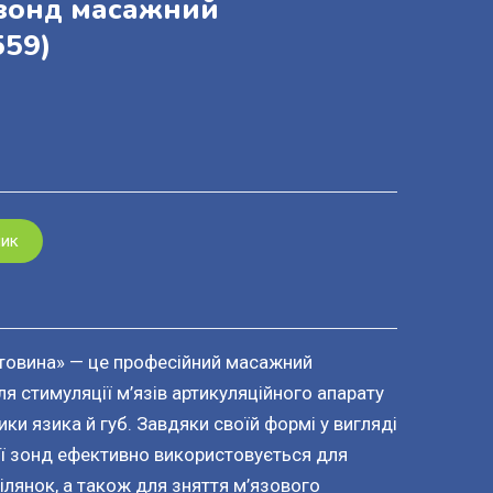
зонд масажний
559)
шик
товина» — це професійний масажний
ля стимуляції м’язів артикуляційного апарату
ки язика й губ. Завдяки своїй формі у вигляді
ії зонд ефективно використовується для
лянок, а також для зняття м’язового