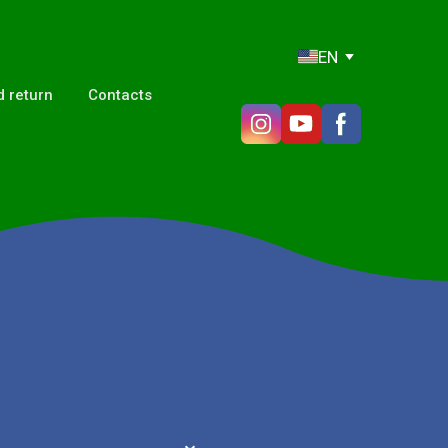
EN
 return
Contacts