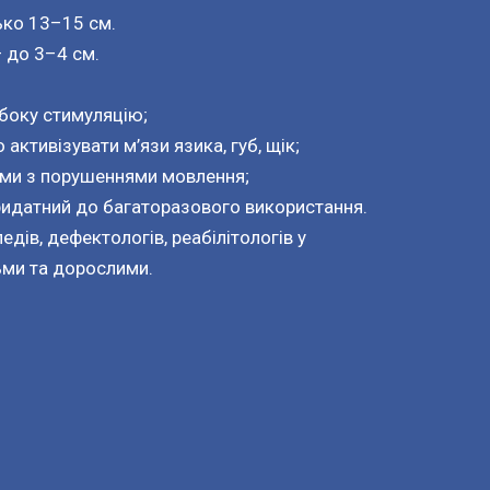
ько 13–15 см.
 до 3–4 см.
ибоку стимуляцію;
активізувати м’язи язика, губ, щік;
тьми з порушеннями мовлення;
придатний до багаторазового використання.
дів, дефектологів, реабілітологів у
тьми та дорослими.