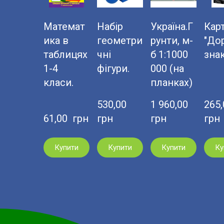
Математ
Набір
Україна.Г
Кар
ика в
геометри
рунти, м-
"До
таблицях
чні
б 1:1000
зна
1-4
фігури.
000 (на
класи.
планках)
530,00  
1 960,00  
265,0
61,00  грн
грн
грн
грн
Купити
Купити
Купити
Ку