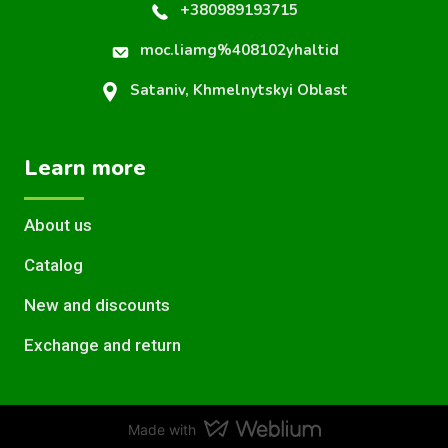
+380989193715
moc.liamg%408102yhaltid
Sataniv, Khmelnytskyi Oblast
Learn more
About us
Catalog
New and discounts
Exchange and return
Made with