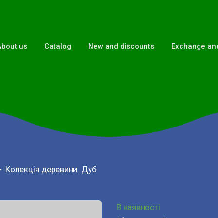
About us
Catalog
New and discounts
Exchange and
Колекція деревини. Дуб
В наявності