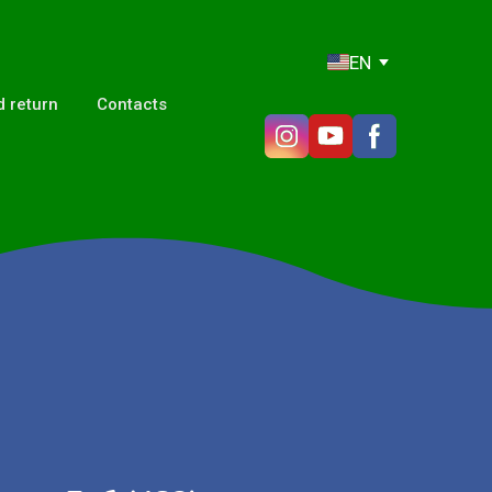
EN
 return
Contacts