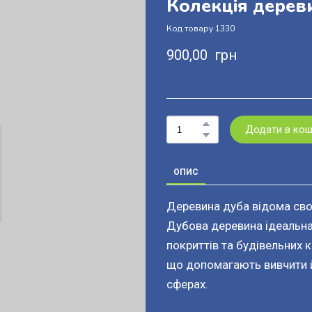
Колекція дерев
Код товару 1330
900,00  грн
Додати в ко
ОПИС
Деревина дуба відома сво
Дубова деревина ідеальна
покриттів та будівельних 
що допомагають вивчити й
сферах.