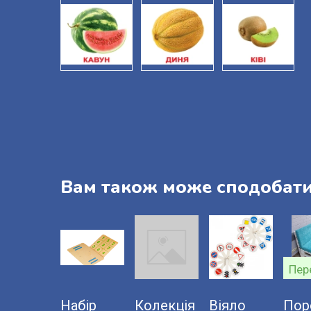
Вам також може сподобат
Набір
Колекція
Віяло
Пор