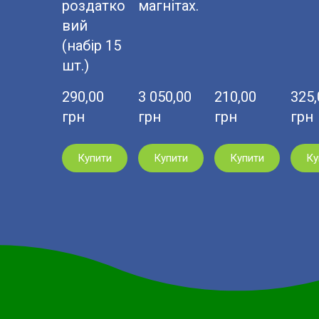
роздатко
магнітах.
вий
(набір 15
шт.)
290,00  
3 050,00  
210,00  
325,0
грн
грн
грн
грн
Купити
Купити
Купити
Ку