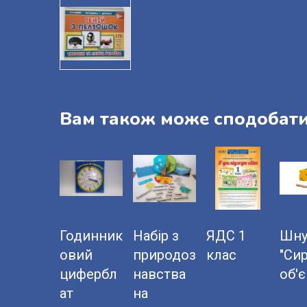
Вам також може сподобат
Годинник
Набір з
ЯДС 1
Шну
овий
природоз
клас
"Сир
цифербл
навства
об'є
ат
на