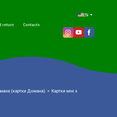
EN
 return
Contacts
мана (картки Домана)
Картки міні з