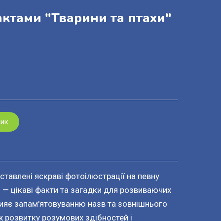
актами "Тварини та птахи"
шик
ставлені яскраві фотоілюстрації на певну
і — цікаві факти та загадки для розвиваючих
рияє запам'ятовуванню назв та зовнішнього
ж розвитку розумових здібностей і