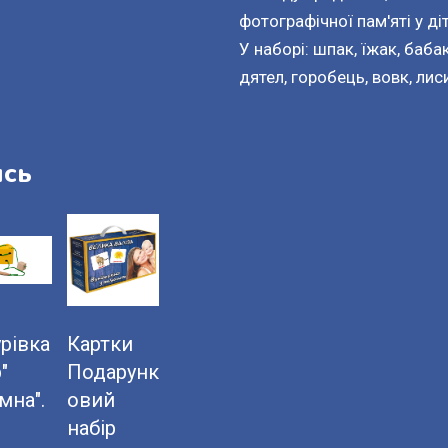
фотографічної пам'яті у діт
У наборі: шпак, їжак, бабак,
дятел, горобець, вовк, лис
ись
рівка
Картки
"
Подарунк
мна".
овий
набір