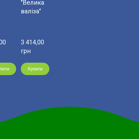
"Велика
валіза"
0  
3 414,00  
грн
пити
Купити