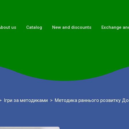
About us
Catalog
New and discounts
Exchange and
Ігри за методиками
Методика раннього розвитку До