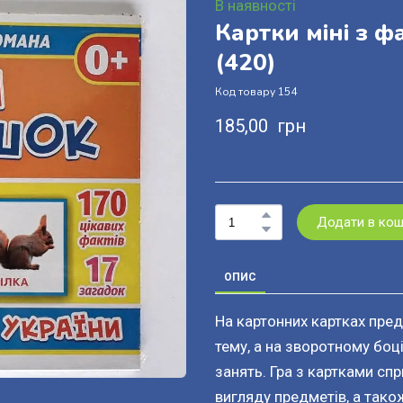
В наявності
Картки міні з ф
(420)
Код товару 154
185,00  грн
Додати в ко
ОПИС
На картонних картках пред
тему, а на зворотному боц
занять. Гра з картками сп
вигляду предметів, а тако