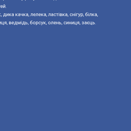
ей.
 дика качка, лелека, ластівка, снігур, білка,
иця, ведмідь, борсук, олень, синиця, заєць.