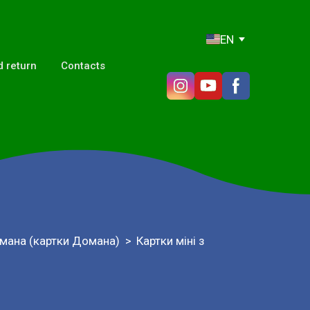
EN
 return
Contacts
мана (картки Домана)
Картки міні з