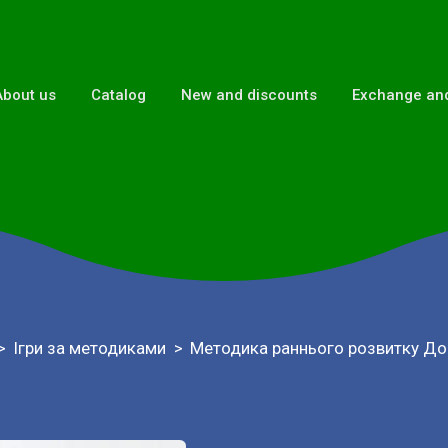
About us
Catalog
New and discounts
Exchange and
Ігри за методиками
Методика раннього розвитку До