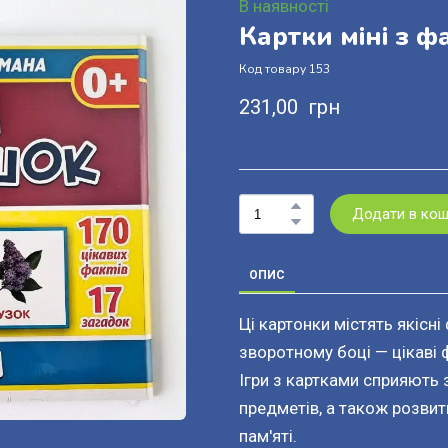
В наявності
Картки міні з 
Код товару 153
231,00  грн
Додати в ко
ОПИС
Ці картонки містять якісні
зворотному боці — цікаві 
Ігри з картками сприяють 
предметів, а також розвит
пам'яті.