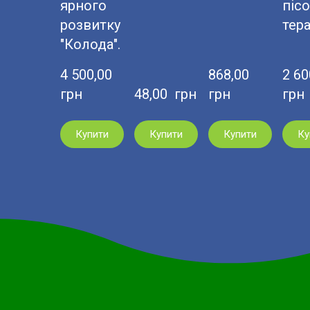
ярного
пісо
розвитку
тера
"Колода".
4 500,00  
868,00  
2 600
грн
48,00  грн
грн
грн
Купити
Купити
Купити
Ку