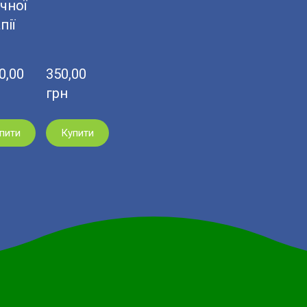
чної
пії
,00  
350,00  
грн
пити
Купити