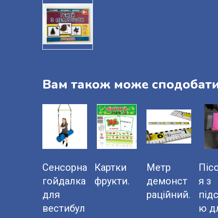
Вам також може сподобат
Сенсорна
Картки
Метр
Піс
гойдалка
фрукти.
демонст
я з
для
раційний.
під
вестибул
ю д