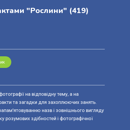
фактами "Рослини"
(419)
шик
 фотографії на відповідну тему, а на
факти та загадки для захоплюючих занять.
запам'ятовуванню назв і зовнішнього вигляду
ку розумових здібностей і фотографічної