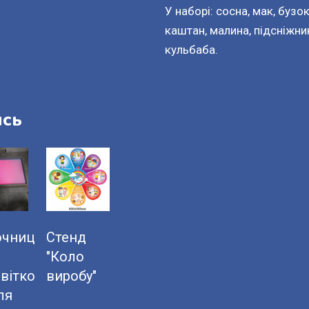
У наборі: сосна, мак, бузок
каштан, малина, підсніжник,
кульбаба.
ись
очниц
Стенд
"Коло
світко
виробу"
ля