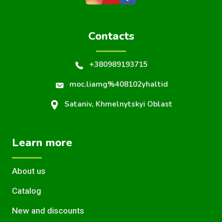
Contacts
+380989193715
moc.liamg%408102yhaltid
Sataniv, Khmelnytskyi Oblast
Learn more
About us
Catalog
New and discounts