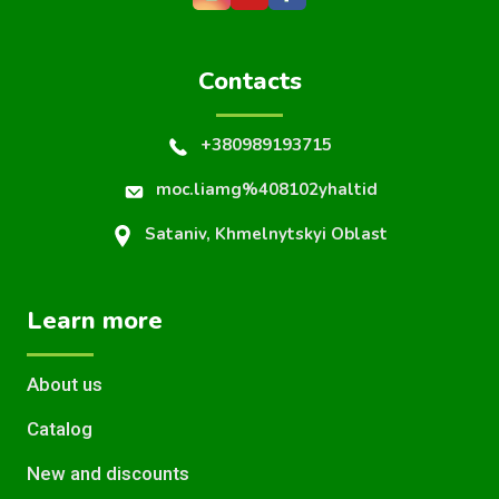
Contacts
+380989193715
moc.liamg%408102yhaltid
Sataniv, Khmelnytskyi Oblast
Learn more
About us
Catalog
New and discounts