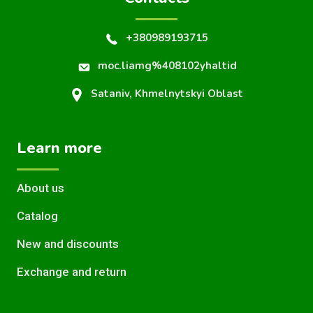
+380989193715
moc.liamg%408102yhaltid
Sataniv, Khmelnytskyi Oblast
Learn more
About us
Catalog
New and discounts
Exchange and return