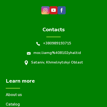
Contacts
+380989193715
moc.liamg%408102yhaltid
Sataniv, Khmelnytskyi Oblast
Learn more
About us
Catalog