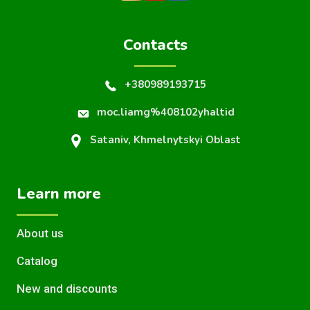
Contacts
+380989193715
moc.liamg%408102yhaltid
Sataniv, Khmelnytskyi Oblast
Learn more
About us
Catalog
New and discounts