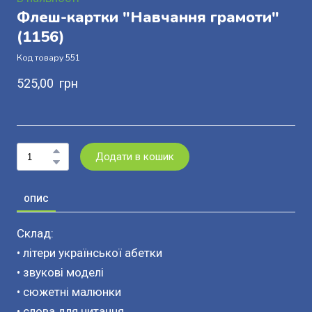
Флеш-картки "Навчання грамоти"
(1156)
Код товару 551
525,00  грн
Додати в кошик
ОПИС
Склад:
• літери української абетки
• звукові моделі
• сюжетні малюнки
• слова для читання