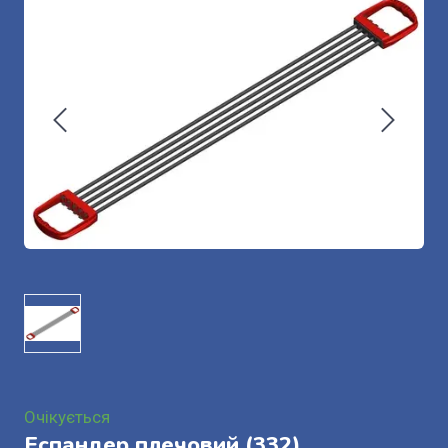
Очікується
Еспандер плечовий
(332)