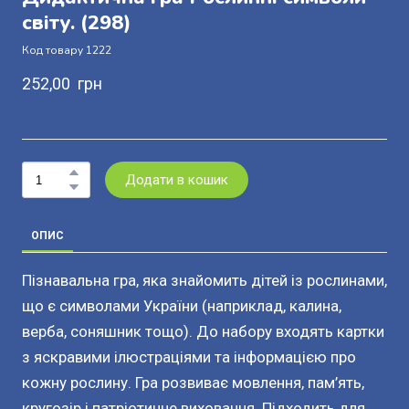
світу.
(298)
Код товару 1222
252,00  грн
Додати в кошик
ОПИС
Пізнавальна гра, яка знайомить дітей із рослинами,
що є символами України (наприклад, калина,
верба, соняшник тощо). До набору входять картки
з яскравими ілюстраціями та інформацією про
кожну рослину. Гра розвиває мовлення, пам’ять,
кругозір і патріотичне виховання. Підходить для