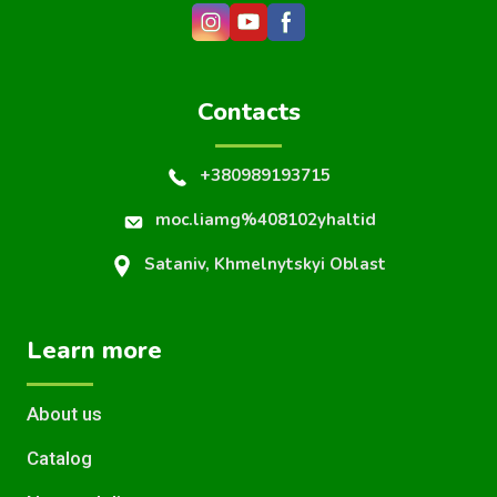
Contacts
+380989193715
moc.liamg%408102yhaltid
Sataniv, Khmelnytskyi Oblast
Learn more
About us
Catalog