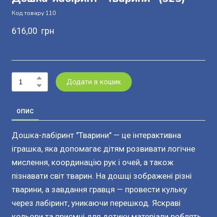
Код товару 110
616,00  грн
Додати в кошик
ОПИС
Дошка-лабіринт "Тварини" — це інтерактивна
іграшка, яка допомагає дітям розвивати логічне
мислення, координацію рук і очей, а також
пізнавати світ тварин. На дошці зображені різні
тварини, а завдання гравця — провести кульку
через лабіринт, уникаючи перешкод. Яскраві
кольори та приємні для дотику матеріали роблять