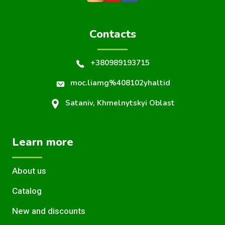
Contacts
+380989193715
moc.liamg%408102yhaltid
Sataniv, Khmelnytskyi Oblast
Learn more
About us
Catalog
New and discounts