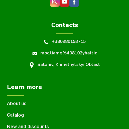
Contacts
+380989193715
moc.liamg%408102yhaltid
Sataniv, Khmelnytskyi Oblast
Learn more
About us
Catalog
New and discounts