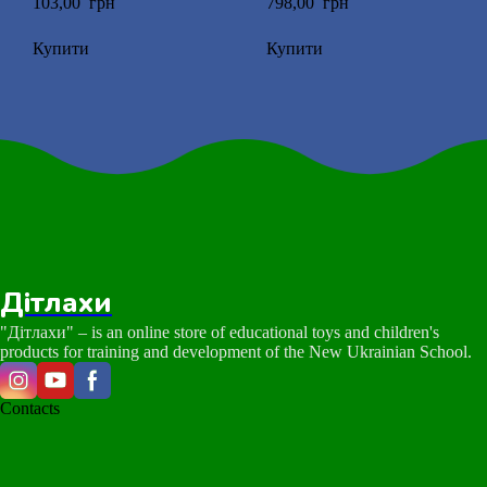
103,00  грн
798,00  грн
Купити
Купити
Дітлахи
"Дітлахи" – is an online store of educational toys and children's
products for training and development of the New Ukrainian School.
Contacts