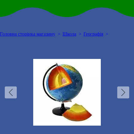
Головна сторінка магазину
Школа
Географія
Будова
Землі