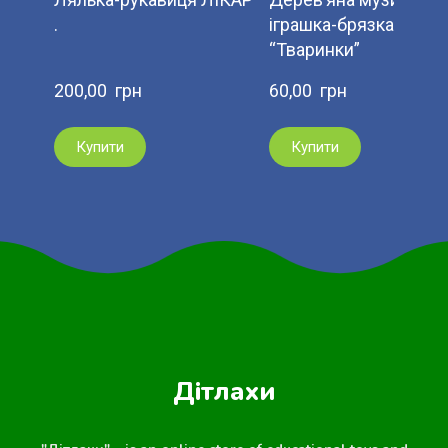
.
іграшка-брязкальце
“Тваринки”
200,00  грн
60,00  грн
Купити
Купити
Дітлахи