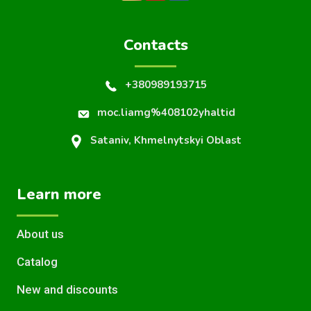
Contacts
+380989193715
moc.liamg%408102yhaltid
Sataniv, Khmelnytskyi Oblast
Learn more
About us
Catalog
New and discounts