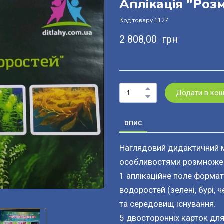
Аплікація "Роз
Код товару 1127
2 808,00  грн
Додати в ко
ОПИС
Наглядовий дидактичний м
особливостями розмножен
1 аплікаційне поле формат
водоростей (зелені, бурі, 
та середовищ існування.
5 двосторонніх карток дл