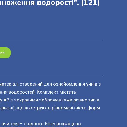
множення водорості".
(121)
шик
атеріал, створений для ознайомлення учнів з
ня водоростей. Комплект містить:
у А3 з яскравими зображеннями різних типів
червоні), що ілюструють різноманітність форм
я вчителя – з одного боку розміщено