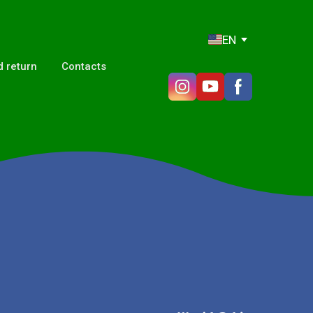
EN
 return
Contacts