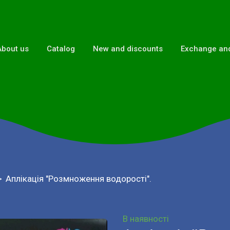
About us
Catalog
New and discounts
Exchange and
Аплікація "Розмноження водорості".
В наявності