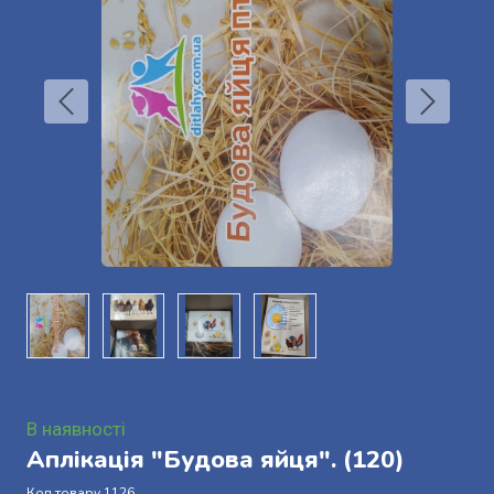
В наявності
Аплікація "Будова яйця".
(120)
Код товару 1126