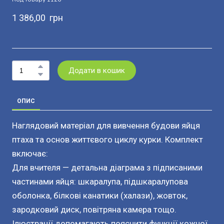
1 386,00  грн
Додати в кошик
ОПИС
Наглядовий матеріал для вивчення будови яйця
птаха та основ життєвого циклу курки. Комплект
включає:
Для вчителя — детальна діаграма з підписаними
частинами яйця: шкаралупа, підшкаралупова
оболонка, білкові канатики (халази), жовток,
зародковий диск, повітряна камера тощо.
Ілюстрації допомагають пояснити функції кожної